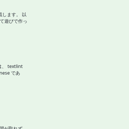
記載します。 以
用して遊びで作っ
extlint
anese であ
まり時間が取れず、