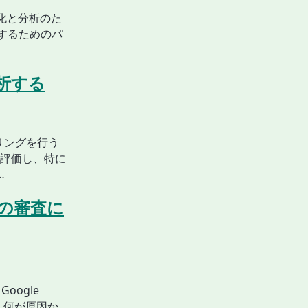
覚化と分析のた
イルするためのパ
解析する
ァイリングを行う
評価し、特に
…
e の審査に
Google
、何が原因か