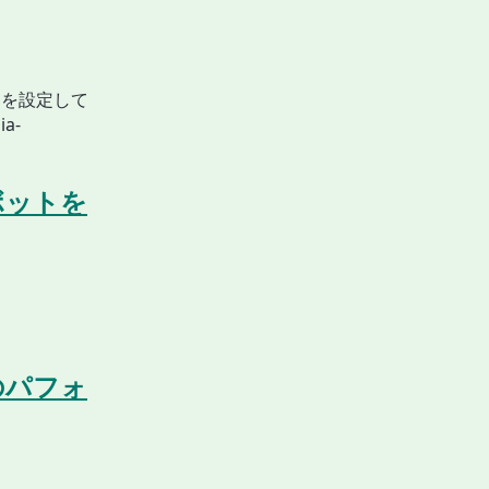
_KEY を設定して
a-
トボットを
ードのパフォ