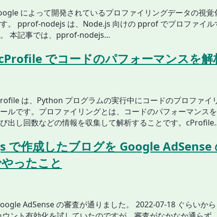
は、Google によって開発されているプロファイリングデータの視
 pprof-nodejs は、Node.js 向けの pprof でプロファ
本記事では、pprof-nodejs…
n cProfile でコードのパフォーマンスを
の cProfile は、Python プログラムの実行中にコードのプロフ
ールです。プロファイリングとは、コードのパフォーマンスを
び出し回数などの情報を収集して解析することです。cProfile
y.js で作成したブログを Google AdSens
でやったこと
ogle AdSense の審査が通りました。 2022-07-18 ぐらいから 
e アカウント有効化を試していたのですが、審査がなかなか通らず