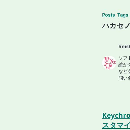
Posts
Tags
ハカセ
hni
ソフ
誰か
など
問い
Keych
スタマイ