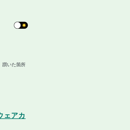
、躓いた箇所
ムウェアカ