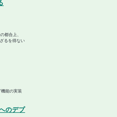
る
務の都合上、
わざるを得ない
タグ機能の実装
un へのデプ