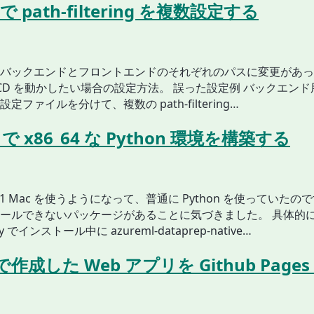
CI で path-filtering を複数設定する
バックエンドとフロントエンドのそれぞれのパスに変更があっ
I/CD を動かしたい場合の設定方法。 誤った設定例 バックエン
定ファイルを分けて、複数の path-filtering…
 で x86_64 な Python 環境を構築する
 Mac を使うようになって、普通に Python を使っていたのです
ールできないパッケージがあることに気づきました。 具体的
y でインストール中に azureml-dataprep-native…
r で作成した Web アプリを Github Page