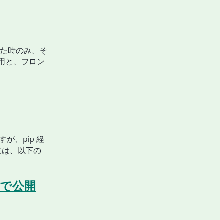
た時のみ、そ
ド用と、フロン
が、pip 経
には、以下の
s で公開