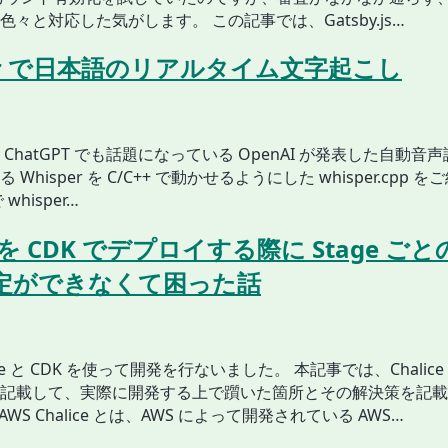
々と対応した気がします。 この記事では、Gatsby.js…
per で日本語のリアルタイム文字起こし
ChatGPT でも話題になっている OpenAI が発表した自動音声
Whisper を C/C++ で動かせるようにした whisper.cpp
whisper…
ce を CDK でデプロイする際に Stage ごと
設定ができなくて困った話
ice と CDK を使って開発を行ないました。 本記事では、Chalic
記載して、実際に開発する上で躓いた箇所とその解決策を記載
とは AWS Chalice とは、AWS によって開発されている AWS…