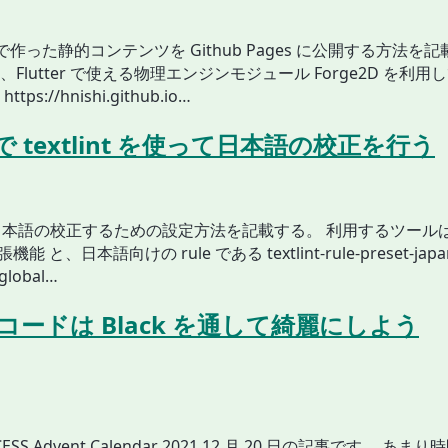
er で作った静的コンテンツを Github Pages に公開する方法を
Flutter で使える物理エンジンモジュール Forge2D を利
ps://hnishi.github.io…
e で textlint を使って日本語の校正を行う
 で日本語の校正するための設定方法を記載する。 利用するツールは、 t
張機能 と、日本語向けの rule である textlint-rule-preset-jap
global…
n コードは Black を通して綺麗にしよう
ESS Advent Calendar 2021 12 月 20 日の記事です。 あ