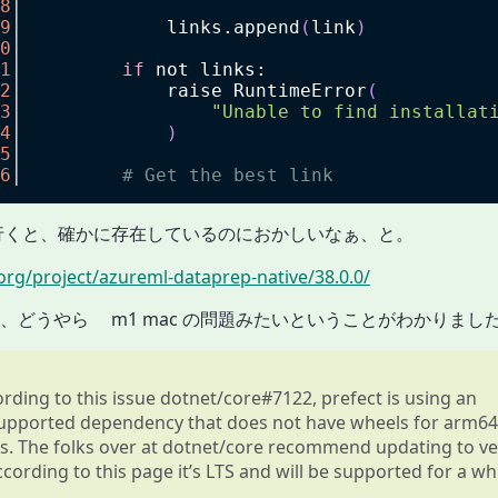
8
│
9
│             links.append
(
link
)
0
│
1
│         
if
 not links:
2
│             raise RuntimeError
(
3
│                 
"Unable to find installat
4
│             
)
5
│
6
│         
# Get the best link
見に行くと、確かに存在しているのにおかしいなぁ、と。
.org/project/azureml-dataprep-native/38.0.0/
、どうやら m1 mac の問題みたいということがわかりまし
rding to this issue dotnet/core#7122, prefect is using an
upported dependency that does not have wheels for arm64
. The folks over at dotnet/core recommend updating to ve
ccording to this page it’s LTS and will be supported for a whi