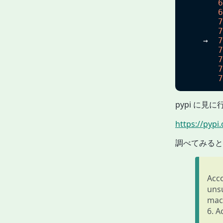
6
6
7
7
    →  
7
7
7
7
7
pypi に
https://pypi
調べてみると
Acco
uns
macs
6. A