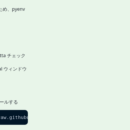
るため、pyenv
tta チェック
al ウィンドウ
トールする
raw.githubusercontent.com/Homebrew/install/ma