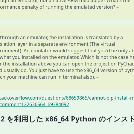
ugh an emulator, not a native ARM mediapipe? What’s the
ormance penalty of running the emulated version? –
through an emulator, the installation is translated by a
slation layer in a separate environment (The virtual
ronment). An emulator would suggest that you’d be only ab
what you installed on the emulator. Which is not the case h
r the installation above you can open the project on PyCha
d usually do. You just have to use the x86_64 version of pyt
ch your machine can run in terminal also). –
stackoverflow.com/questions/68659865/cannot-pip-install-
comment122636564_69384092
ta 2 を利用した x86_64 Python のイン