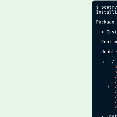
$ poetry
Installi
Package 
  • Inst
  Runtim
  Unable
  at ~/.
6
6
7
7
    →  
7
7
7
7
7
  • Inst