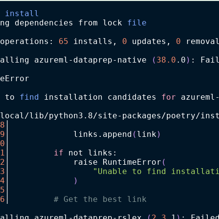
 
install
ng dependencies from lock 
file
operations: 
65
 installs, 
0
 updates, 
0
 remova
alling azureml-dataprep-native 
(
38.0
.0
)
: Fai
eError
 to 
find
 installation candidates 
for
 azureml
local/lib/python3.8/site-packages/poetry/ins
8
│
9
│             links.append
(
link
)
0
│
1
│         
if
 not links:
2
│             raise RuntimeError
(
3
│                 
"Unable to find installat
4
│             
)
5
│
6
│         
# Get the best link
alling azureml-dataprep-rslex 
(
2.3
.1
)
: Faile