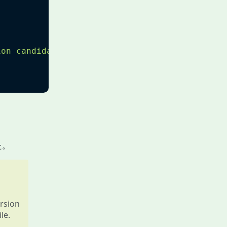
ion candidates for {}"
.format
(
package
)
た。
rsion
le.