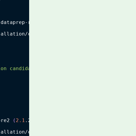
-dataprep-rslex 
(
2.3
.1
)
tallation/chooser.py:72 
in
 choose_for
ion candidates for {}"
.format
(
package
)
ore2 
(
2.1
.22
)
tallation/chooser.py:72 
in
 choose_for