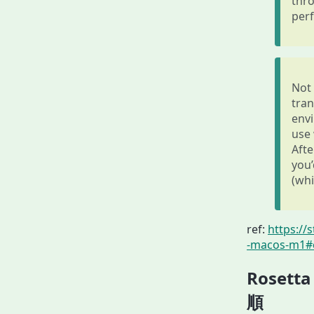
thro
perf
Not 
tran
envi
use 
Afte
you’
(whi
ref:
https://
-macos-m1#
Roset
順