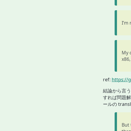
I’m
My c
x86,
ref:
https://
結論から言うと
すれば問題解
ールの tra
But 