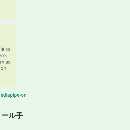
le to
ere.
rm as
hon
mediapipe-on
ストール手