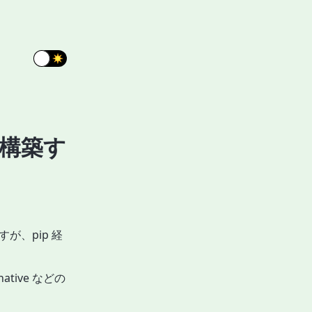
境を構築す
が、pip 経
ative などの