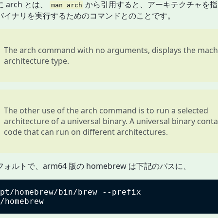
 arch とは、
から引用すると、アーキテクチャを指
man arch
バイナリを実行するためのコマンドとのことです。
The arch command with no arguments, displays the mach
architecture type.
The other use of the arch command is to run a selected
architecture of a universal binary. A universal binary conta
code that can run on different architectures.
ォルトで、arm64 版の homebrew は下記のパスに、
pt/homebrew/bin/brew --prefix
/homebrew