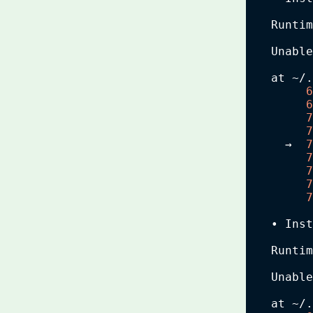
  Runtim
  Unable
  at ~/.
6
6
7
7
    →  
7
7
7
7
7
  • Inst
  Runtim
  Unable
  at ~/.