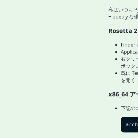
私はいつも Pyt
+ poetr
Rosett
Finde
Applic
右クリッ
ボック
既に T
を開く
x86_64
下記のコ
arch