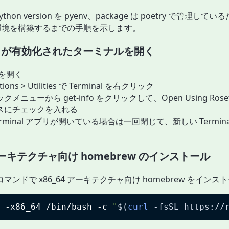
hon version を pyenv、package は poetry で管理してい
y な環境を構築するまでの手順を示します。
a 2 が有効化されたターミナルを開く
r を開く
ations > Utilities で Terminal を右クリック
クメニューから get-info をクリックして、Open Using Rose
スにチェックを入れる
erminal アプリが開いている場合は一回閉じて、新しい Termin
 アーキテクチャ向け homebrew のインストール
マンドで x86_64 アーキテクチャ向け homebrew をインス
 -x86_64 /bin/bash -c 
"
$(
curl
 -fsSL https://