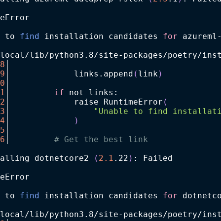
eError
 to 
find
 installation candidates 
for
 azureml
local/lib/python3.8/site-packages/poetry/ins
8
│
9
│             links.append
(
link
)
0
│
1
│         
if
 not links:
2
│             raise RuntimeError
(
3
│                 
"Unable to find installat
4
│             
)
5
│
6
│         
# Get the best link
alling dotnetcore2 
(
2.1
.22
)
: Failed
eError
 to 
find
 installation candidates 
for
 dotnetc
local/lib/python3.8/site-packages/poetry/ins