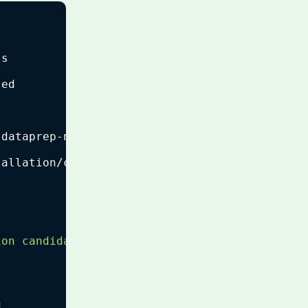
ls
led
-dataprep-native 
(
38.0
.0
)
tallation/chooser.py:72 
in
 choose_for
ion candidates for {}"
.format
(
package
)
d