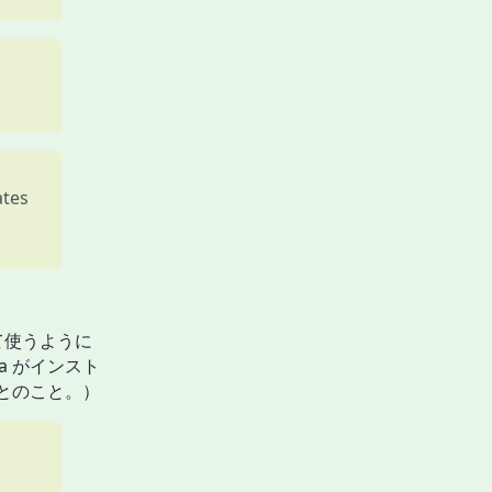
ates
して使うように
a がインスト
いとのこと。）