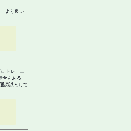
ルは、より良い
わずにトレーニ
場合もある
rs の共通認識として