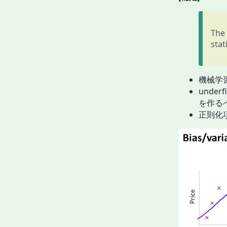
The 
stat
機械学
underf
を作る
正則化項