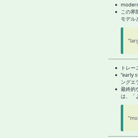
mode
この界隈
モデル
“lar
トレー
“ear
ングエ
最終的な、c
は、「
“mor