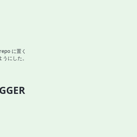
repo に置く
するようにした。
IGGER