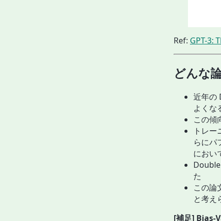
Ref:
GPT-3: 
どんな
近年の 
よくな
この傾向
トレー
らにパフォ
におい
Doubl
た
この論
と考え
[補足]
Bias-V