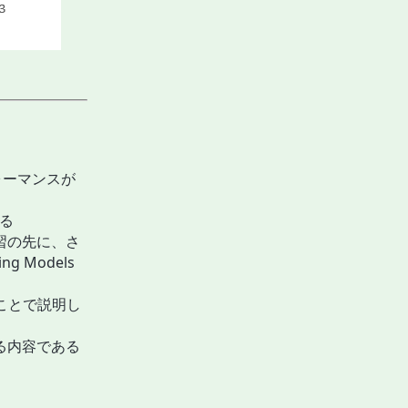
フォーマンスが
いる
習の先に、さ
g Models
用いることで説明し
る内容である