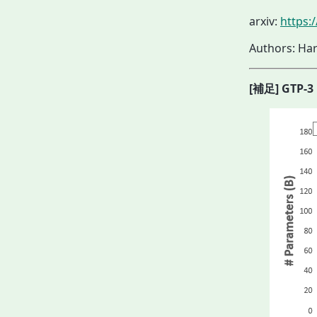
arxiv:
https:
Authors: 
[補足]
GTP-