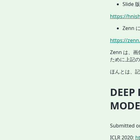
Slide
https://hnis
Zenn
https://zenn
Zenn は、画
ために上記の 
ほんとは、記
DEEP 
MODE
Submitted on
ICLR 2020:
h