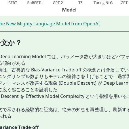
The New Mighty Language Model from OpenAI
論文か？
Deep Learning Model では、パラメータ数が大きいほどパ
る傾向がある
は、古典的な Bias-Variance Trade-off の概念とは矛盾して
ニングサンプル数よりもモデルの複雑さを上げることで、過学
ーマンスが改善する現象 (Double Descent) が Deep Learnin
て広く起こることを証明した
e Descent を Effective Model Complexity という指標を
文で示される経験的な証拠は、従来の知恵を再整理し、刷新す
られる
ariance Trade-off