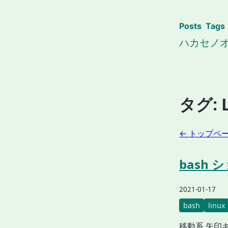
Posts
Tags
ハカセノ
タグ:
← トップペ
bash
2021-01-17
bash
linux
移動系 矢印キー