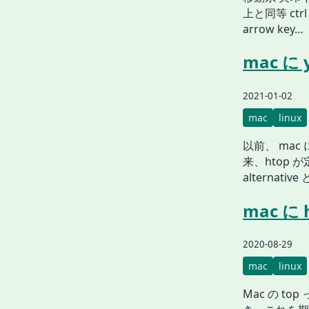
上と同等 ctrl +
arrow key…
mac に
2021-01-02
mac
linux
以前、 mac
来、htop
alternativ
mac 
2020-08-29
mac
linux
Mac の t