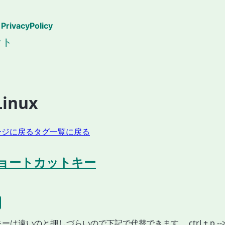
PrivacyPolicy
オト
Linux
ージに戻る
タグ一覧に戻る
 ショートカットキー
は遠いのと押しづらいので下記で代替できます。 ctrl + p --> a