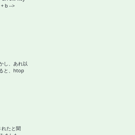
+ b -->
しかし、あれ以
と、htop
スされたと聞