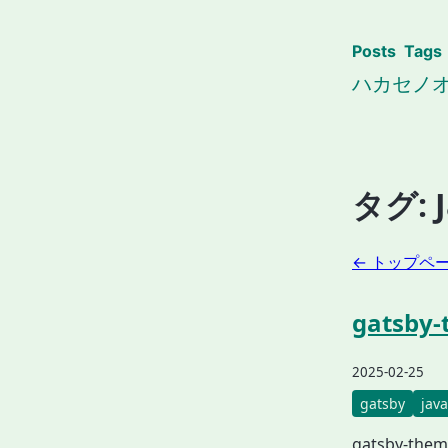
Posts
Tags
ハカセノ
タグ:
← トップペ
gatsb
2025-02-25
gatsby
java
gatsby-